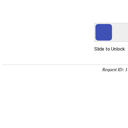
永利集团总站
翊犁贸易服务 - 上海翊犁贸
网站首页
企业简介
企业文化
产品服务
成功案例
资讯动态
招商
网站首页
Website Home
翊犁贸易服务 - 上海翊犁