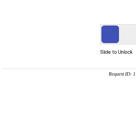
永利集团总站
翊犁贸易服务 - 上海翊犁贸
网站首页
企业简介
企业文化
产品服务
成功案例
资讯动态
招商
网站首页
Website Home
翊犁贸易服务 - 上海翊犁