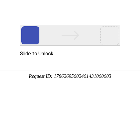
加盟
诚聘英才
联系我们
在线留言
 - 上海翊犁贸易有限公司www.cqvkj.com经营范围含:
批准后方可开展经营活动）。。
革的战略部署，我们将紧密围绕国资委提出的做大、做强企业的
提升企业的整体素质和经营能力。同时，我们将积极面向国际、
力量。
人士合作交流，强强联手，共同发展壮大。在客户层面中力求广泛
繁琐的行业资质注册申请咨询有着丰富的实操经验，分别满足 